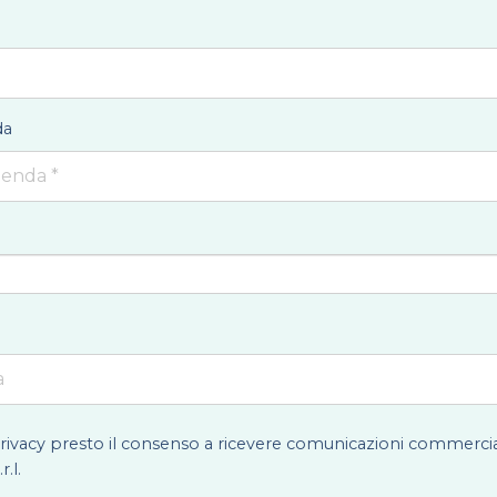
da
rivacy
presto il consenso a ricevere comunicazioni commerciali r
r.l.