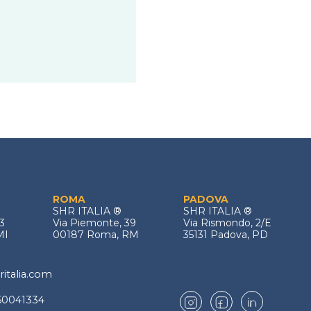
ROMA
PADOVA
SHR ITALIA
®
SHR ITALIA
®
3
Via Piemonte, 39
Via Rismondo, 2/E
MI
00187 Roma, RM
35131 Padova, PD
italia.com
50041334