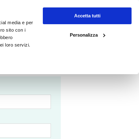
oro
Strategy
Eventi
Contatti
Accedi
Accetta tutti
cial media e per
ro sito con i
Personalizza
rebbero
i loro servizi.