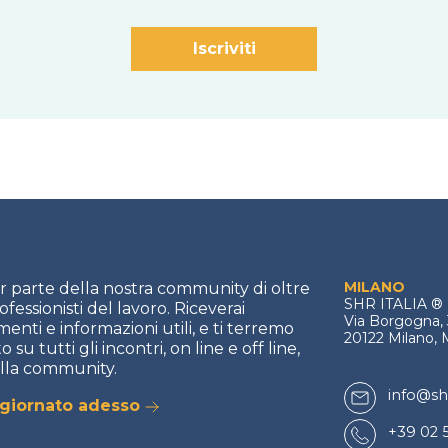
MILANO
ar parte della nostra community di oltre
SHR ITALIA
®
fessionisti del lavoro. Riceverai
Via Borgogna, 
enti e informazioni utili, e ti terremo
20122 Milano, 
 su tutti gli incontri, on line e off line,
alla community.
info@shr
ggiornato adesso
+39 02 